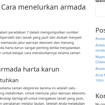
Searc
 Cara menelurkan armada
Po
g dalam peradaban 7 dalam mengumpulkan sumber
 diperoleh dari tanah yang jauh dan diubah menjadi
Acces
memasuki jalur warisan ekonomi dan menang
Anees
a harta karun sangat penting ketika menjalankan
rematc
ain untuk belajar cara menelurkannya selama zaman
Wyand
Child
armada harta karun
Acces
Anna 
utuhkan
100m 
elama zaman eksplorasi karena ini adalah satu -
ng melahirkan. Untuk memulai jalur warisan ekonomi,
Ko
knologi kartografi untuk mengakses tanah yang jauh,
 perjalanan melalui lautan. Setelah Anda melakukan
No co