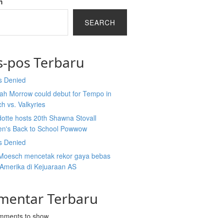
h
SEARCH
s-pos Terbaru
s Denied
ah Morrow could debut for Tempo in
h vs. Valkyries
otte hosts 20th Shawna Stovall
ren's Back to School Powwow
s Denied
Moesch mencetak rekor gaya bebas
Amerika di Kejuaraan AS
mentar Terbaru
mments to show.