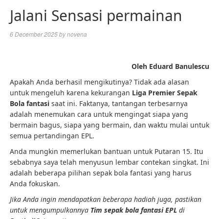
Jalani Sensasi permainan
6 December 2025
by
novena
Oleh Eduard Banulescu
Apakah Anda berhasil mengikutinya? Tidak ada alasan
untuk mengeluh karena kekurangan
Liga Premier Sepak
Bola fantasi
saat ini. Faktanya, tantangan terbesarnya
adalah menemukan cara untuk mengingat siapa yang
bermain bagus, siapa yang bermain, dan waktu mulai untuk
semua pertandingan EPL.
Anda mungkin memerlukan bantuan untuk Putaran 15. Itu
sebabnya saya telah menyusun lembar contekan singkat. Ini
adalah beberapa pilihan sepak bola fantasi yang harus
Anda fokuskan.
Jika Anda ingin mendapatkan beberapa hadiah juga, pastikan
untuk mengumpulkannya
Tim sepak bola fantasi EPL
di