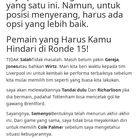
yang satu ini. Namun, untuk
posisi menyerang, harus ada
opsi yang lebih baik.
Pemain yang Harus Kamu
Hindari di Ronde 15!
TIDAK
Salah
Tidak masalah. Masih belum yakin
Gereja
,
Jones
atau bahkan
Wirtz
. Mari kita beri waktu kepada tim
Liverpool ini untuk kembali ke performa terbaiknya sebelum
kita mulai memilih tim seperti yang biasa kita lakukan.
saya akan melewatkannya
Tandai dulu
Dan
Richarlison
jika
dia bermain, padahal Tottenham bisa mencetak gol ke
gawang Brentford.
Sayangnya,
Semenyo
Bentuknya telah menurun akhir-akhir
ini. Dari game yang sama, saya tidak bisa meyakinkan diri
untuk memilih
Cole Palme
r sebelum saya mengetahui
situasi kebugarannya.