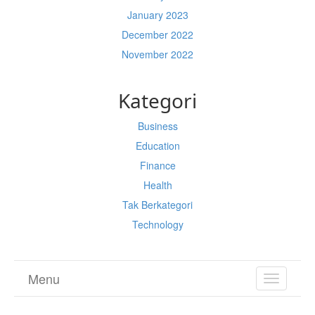
January 2023
December 2022
November 2022
Kategori
Business
Education
Finance
Health
Tak Berkategori
Technology
Menu
TOGGL
NAVIGA