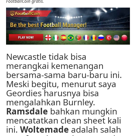
FootballCoin gratis.
Newcastle tidak bisa
merangkai kemenangan
bersama-sama baru-baru ini.
Meski begitu, menurut saya
Geordies harusnya bisa
mengalahkan Burnley.
Ramsdale
bahkan mungkin
mencatatkan clean sheet kali
ini.
Woltemade
adalah salah