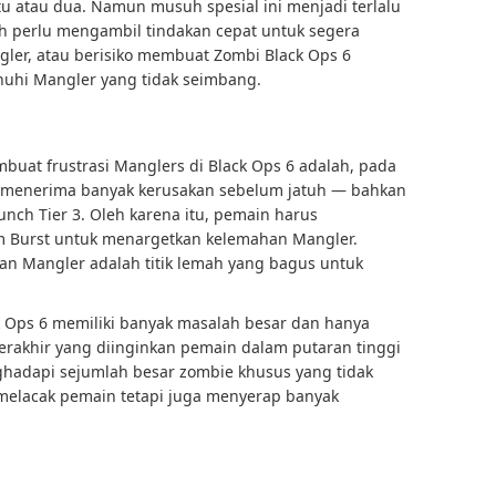
 atau dua. Namun musuh spesial ini menjadi terlalu
h perlu mengambil tindakan cepat untuk segera
er, atau berisiko membuat Zombi Black Ops 6
nuhi Mangler yang tidak seimbang.
buat frustrasi Manglers di Black Ops 6 adalah, pada
a menerima banyak kerusakan sebelum jatuh — bahkan
nch Tier 3. Oleh karena itu, pemain harus
 Burst untuk menargetkan kelemahan Mangler.
an Mangler adalah titik lemah yang bagus untuk
k Ops 6 memiliki banyak masalah besar dan hanya
 terakhir yang diinginkan pemain dalam putaran tinggi
ghadapi sejumlah besar zombie khusus yang tidak
lacak pemain tetapi juga menyerap banyak