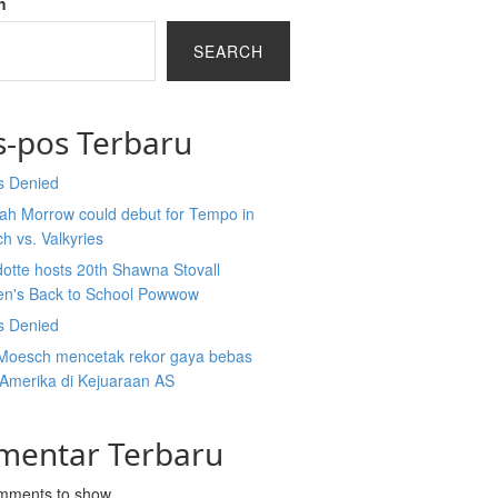
h
SEARCH
s-pos Terbaru
s Denied
ah Morrow could debut for Tempo in
h vs. Valkyries
otte hosts 20th Shawna Stovall
ren's Back to School Powwow
s Denied
Moesch mencetak rekor gaya bebas
Amerika di Kejuaraan AS
mentar Terbaru
mments to show.