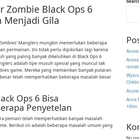
Searc
 Zombie Black Ops 6
Menjadi Gila
Po
 Zombies’ Manglers mungkin memerlukan beberapa
 permainan. Ini tidak perlu dipikirkan lagi karena
Acces
uh yang paling banyak dikeluhkan di Black Ops 6
Anees
glers adalah tipe musuh spesial yang muncul tak
rematc
ombies game. Mereka yang memainkan banyak putaran
Wyand
 besar telah memperhatikan beberapa masalah besar
Child
Acces
ack Ops 6 Bisa
Anna 
erapa Penyetelan
100m 
 para pemain telah memperhatikan banyak masalah
Ko
me. Berikut ini adalah beberapa masalah umum yang
No co