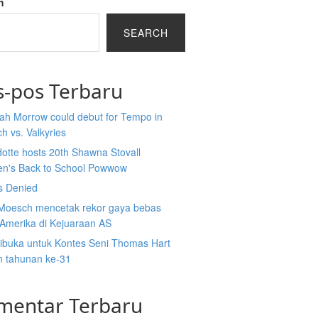
h
SEARCH
s-pos Terbaru
ah Morrow could debut for Tempo in
h vs. Valkyries
otte hosts 20th Shawna Stovall
ren's Back to School Powwow
s Denied
Moesch mencetak rekor gaya bebas
Amerika di Kejuaraan AS
dibuka untuk Kontes Seni Thomas Hart
n tahunan ke-31
mentar Terbaru