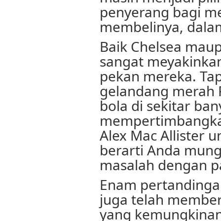
penyerang bagi m
membelinya, dala
Baik Chelsea maupu
sangat meyakinkan
pekan mereka. Tap
gelandang merah 
bola di sekitar ban
mempertimbangka
Alex Mac Allister u
berarti Anda mun
masalah dengan p
Enam pertandinga
juga telah membe
yang kemungkinan