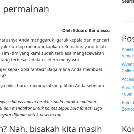
Searc
i permainan
Oleh Eduard Bănulescu
Po
arusnya Anda menggaruk -garuk kepala dan mencari
anyak klub top mengungkapkan kelemahan yang telah
Anees
n. Tim -tim yang kami sudah terbiasa mengecewakan
rematc
ntang terbesar adalah cedera menyusui.
Wyand
ajer sepak bola fantasi? Bagaimana Anda membuat
Child
ini?
Acces
ya pikir, harus meningkatkan pilihan Anda sebelum
Anna 
100m 
nya sebagus upaya terakhir Anda untuk kemuliaan.
Entri 
i dan mendaftar untuk kontes sepak bola fantasi Liga
Bento
 nyata dijamin untuk peserta top.
an? Nah, bisakah kita masih
Ko