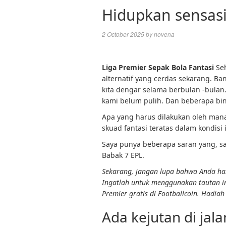
Hidupkan sensas
2 October 2025
by
novena
Liga Premier Sepak Bola Fantasi
Seh
alternatif yang cerdas sekarang. B
kita dengar selama berbulan -bula
kami belum pulih. Dan beberapa bi
Apa yang harus dilakukan oleh man
skuad fantasi teratas dalam kondisi 
Saya punya beberapa saran yang, sa
Babak 7 EPL.
Sekarang, jangan lupa bahwa Anda ha
Ingatlah untuk menggunakan tautan in
Premier gratis di Footballcoin. Hadiah
Ada kejutan di jal