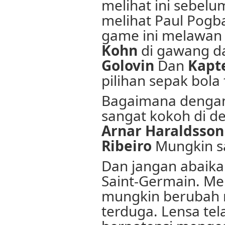
melihat ini sebelu
melihat Paul Pogb
game ini melawan
Kohn
di gawang d
Golovin
Dan
Kapt
pilihan sepak bola 
Bagaimana dengan
sangat kokoh di de
Arnar Haraldsson
Ribeiro
Mungkin sa
Dan jangan abaikan
Saint-Germain. Me
mungkin berubah m
terduga. Lensa te