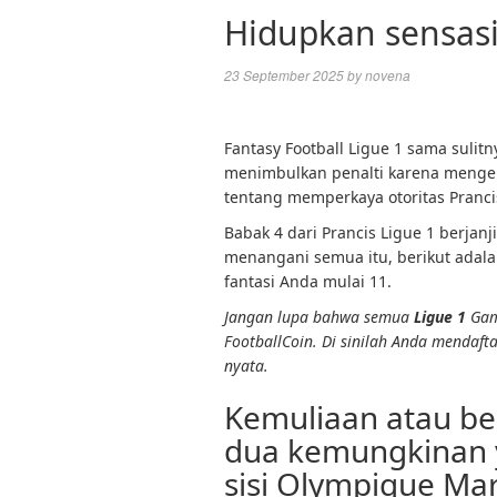
Hidupkan sensas
23 September 2025
by
novena
Fantasy Football Ligue 1 sama sulit
menimbulkan penalti karena mengemu
tentang memperkaya otoritas Prancis,
Babak 4 dari Prancis Ligue 1 berja
menangani semua itu, berikut adal
fantasi Anda mulai 11.
Jangan lupa bahwa semua
Ligue 1
Game
FootballCoin. Di sinilah Anda mendaf
nyata.
Kemuliaan atau be
dua kemungkinan 
sisi Olympique Mars