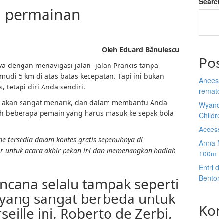
Searc
i permainan
Oleh Eduard Bănulescu
Po
nya dengan menavigasi jalan -jalan Prancis tanpa
di 5 km di atas batas kecepatan. Tapi ini bukan
Anees
 tetapi diri Anda sendiri.
rematc
nji akan sangat menarik, dan dalam membantu Anda
Wyand
ah beberapa pemain yang harus masuk ke sepak bola
Child
Acces
 tersedia dalam kontes gratis sepenuhnya di
Anna 
tar untuk acara akhir pekan ini dan memenangkan hadiah
100m 
Entri 
Bento
ncana selalu tampak seperti
yang sangat berbeda untuk
Ko
eille ini. Roberto de Zerbi,