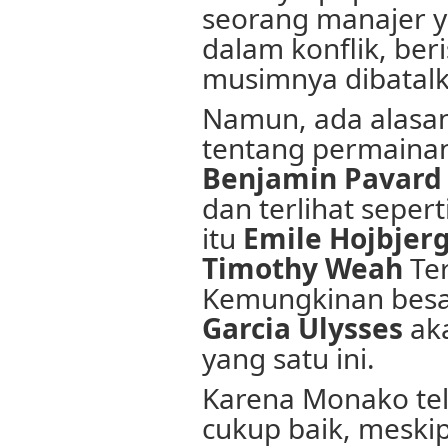
seorang manajer 
dalam konflik, be
musimnya dibatalk
Namun, ada alasan
tentang permaina
Benjamin Pavard
dan terlihat sepert
itu
Emile Hojbjer
Timothy Weah
Ter
Kemungkinan besa
Garcia Ulysses
aka
yang satu ini.
Karena Monako te
cukup baik, meski