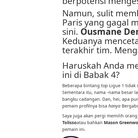
berpotensi menge
Namun, sulit mem
Paris yang gagal 
sini.
Ousmane De
Keduanya menceta
terakhir tim. Menga
Haruskah Anda me
ini di Babak 4?
Beberapa bintang top Ligue 1 tidak 
Sementara itu, nama -nama besar la
bangku cadangan. Dan, hei, apa pun
pemain profilnya bisa
hanya
Bergabu
Saya juga akan pergi memilih orang
Tolisso
atau bahkan
Mason Greenw
pemain ini.