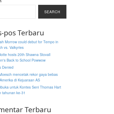
h
SEARCH
s-pos Terbaru
ah Morrow could debut for Tempo in
h vs. Valkyries
otte hosts 20th Shawna Stovall
ren's Back to School Powwow
s Denied
Moesch mencetak rekor gaya bebas
Amerika di Kejuaraan AS
dibuka untuk Kontes Seni Thomas Hart
n tahunan ke-31
mentar Terbaru