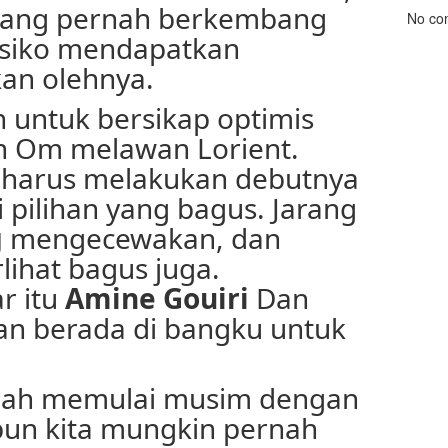
yang pernah berkembang
No co
risiko mendapatkan
an olehnya.
 untuk bersikap optimis
n Om melawan Lorient.
harus melakukan debutnya
i pilihan yang bagus. Jarang
g
mengecewakan, dan
lihat bagus juga.
r itu
Amine Gouiri
Dan
n berada di bangku untuk
lah memulai musim dengan
pun kita mungkin pernah