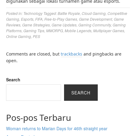
digunakan sebagai lokasi turnamen game atau esports.
Posted in:
Technology
Tagged:
Battle Royale
,
Cloud Gaming
,
Competitive
Gaming
,
Esports
,
FIFA
,
Free-to-Play Games
,
Game Development
,
Game
Reviews
,
Game Strategies
,
Game Updates
,
Gaming Community
,
Gaming
Platforms
,
Gaming Tips
,
MMORPG
,
Mobile Legends
,
Multiplayer Games
,
Online Gaming
,
PES
Comments are closed, but
trackbacks
and pingbacks are
open.
Search
SEARCH
Pos-pos Terbaru
Woman returns to Marian Days for 46th straight year